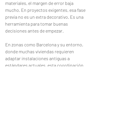
materiales, el margen de error baja 
mucho. En proyectos exigentes, esa fase 
previa no es un extra decorativo. Es una 
herramienta para tomar buenas 
decisiones antes de empezar.
En zonas como Barcelona y su entorno, 
donde muchas viviendas requieren 
adaptar instalaciones antiguas a 
estándares actuales, esta coordinación 
es todavía más importante. La reforma 
debe resolver estética y funcionalidad, 
pero también actualizar lo que no se ve 
para evitar problemas futuros.
Errores habituales en una 
reforma de cocina 
premium